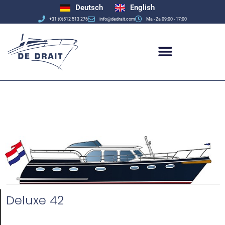
Deutsch
English
+31 (0)512 513 276
info@dedrait.com
Ma - Za 09:00 - 17:00
Deluxe 42