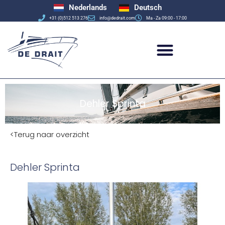
Nederlands
Deutsch
+31 (0)512 513 276
info@dedrait.com
Ma - Za 09:00 - 17:00
Dehler Sprinta
<Terug naar overzicht
Dehler Sprinta